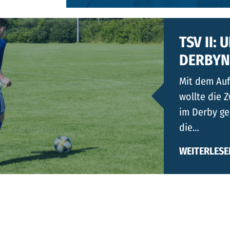
TSV II:
DERBYN
Mit dem Auf
wollte die 
im Derby g
die…
WEITERLESE