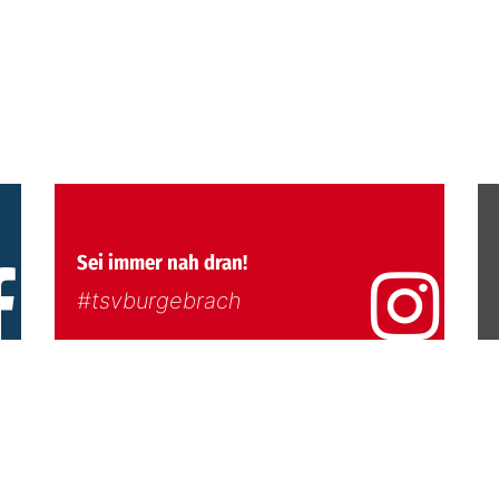
Sei immer nah dran!
#tsvburgebrach