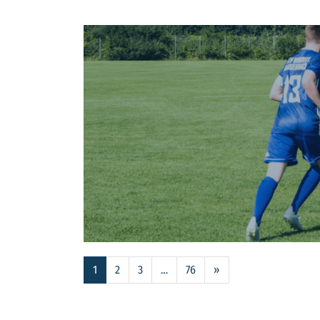
1
2
3
…
76
»