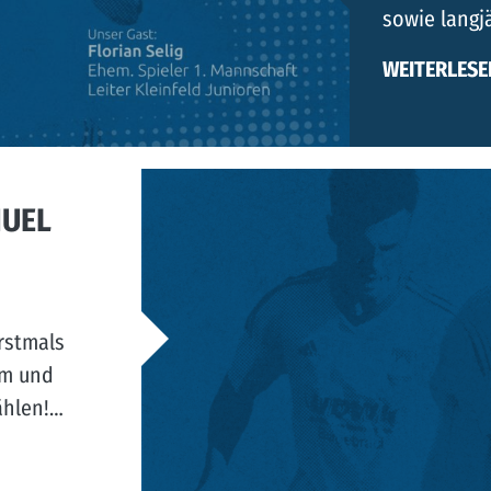
sowie langj
WEITERLESE
NUEL
rstmals
rm und
ählen!…