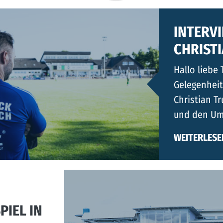
INTERV
CHRIST
Hallo liebe 
Gelegenhei
Christian T
und den U
WEITERLESE
IEL IN