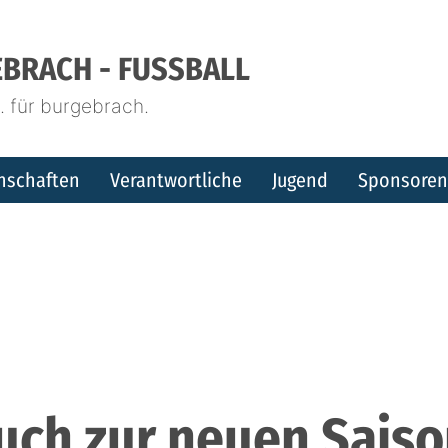
BRACH - FUSSBALL
 für burgebrach.
nschaften
Verantwortliche
Jugend
Sponsoren
uch zur neuen Saiso