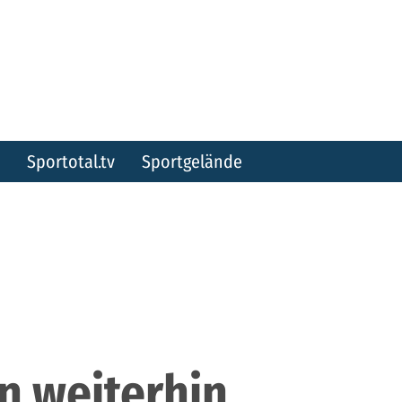
Sportotal.tv
Sportgelände
n weiterhin