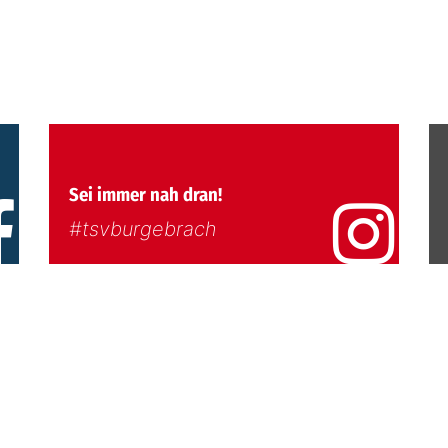
Sei immer nah dran!
#tsvburgebrach