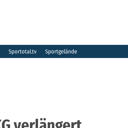
Sportotal.tv
Sportgelände
G verlängert